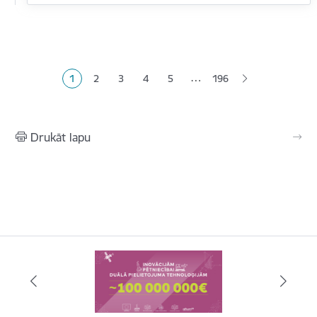
Lapošana
…
1
2
3
4
5
196
Pašreizējā lapa
Lapa
Lapa
Lapa
Lapa
Drukāt lapu