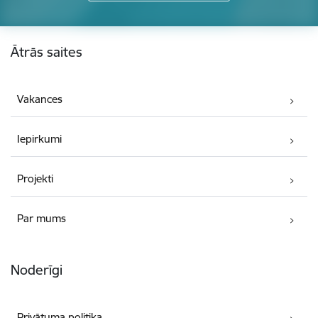
Kājene
Ātrās saites
Vakances
Iepirkumi
Projekti
Par mums
Noderīgi
Privātuma politika