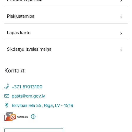
Piekļūstamība
Lapas karte
Sīkdatņu izvēles maiņa
Kontakti
+371 67013100
E-pasts:
pasts@em.gov.lv
Brīvības iela 55, Rīga, LV - 1519