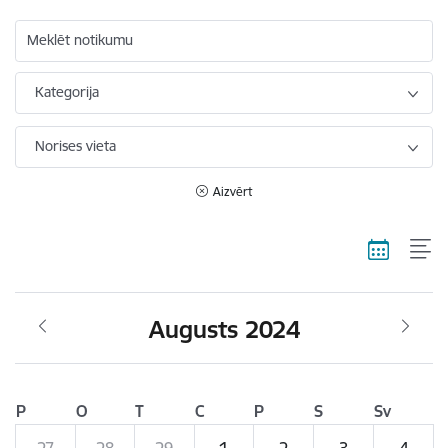
Meklēt notikumu
Kategorija
Norises vieta
Aizvērt
Augusts 2024
P
O
T
C
P
S
Sv
27
28
29
1
2
3
4