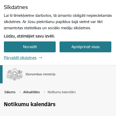
Pāriet uz lapas saturu
Sīkdatnes
Spied
lai meklētu
Enter
Lai šī tīmekļvietne darbotos, tā izmanto obligāti nepieciešamās
sīkdatnes. Ar Jūsu piekrišanu papildus šajā vietnē var tikt
izmantotas statistikas un sociālo mediju sīkdatnes.
Lūdzu, atzīmējiet savu izvēli:
Noraidīt
Apstiprināt visas
Pārvaldīt sīkdatnes
Sākums
Aktualitātes
Notikumu kalendārs
Notikumu kalendārs