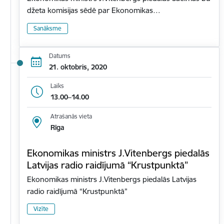
džeta komisijas sēdē par Ekonomikas…
Sanāksme
Datums
21. oktobris, 2020
Laiks
13.00–14.00
Atrašanās vieta
Rīga
Ekonomikas ministrs J.Vitenbergs piedalās
Latvijas radio raidījumā “Krustpunktā”
Ekonomikas ministrs J.Vitenbergs piedalās Latvijas
radio raidījumā “Krustpunktā”
Vizīte