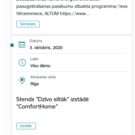
paaugstināšanas pasākumu atbalsta programma/ Ieva
Vērzemniece, ALTUM https://www…
Seminārs
Datums
3. oktobris, 2020
Laiks
Visu dienu
Atrašanās vieta
Rīga
Stends "Dzīvo siltāk" izstādē
"ComfortHome"
Izstāde