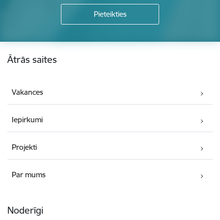
Kājene
Ātrās saites
Vakances
Iepirkumi
Projekti
Par mums
Noderīgi