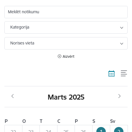
Meklēt notikumu
Kategorija
Norises vieta
Aizvērt
Marts 2025
P
O
T
C
P
S
Sv
1
2
22
23
24
25
26