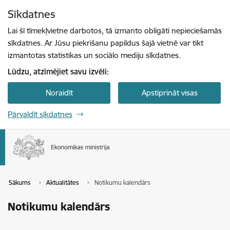
Pāriet uz lapas saturu
Sīkdatnes
Spied
lai meklētu
Enter
Lai šī tīmekļvietne darbotos, tā izmanto obligāti nepieciešamās
sīkdatnes. Ar Jūsu piekrišanu papildus šajā vietnē var tikt
izmantotas statistikas un sociālo mediju sīkdatnes.
Lūdzu, atzīmējiet savu izvēli:
Noraidīt
Apstiprināt visas
Pārvaldīt sīkdatnes
Sākums
Aktualitātes
Notikumu kalendārs
Notikumu kalendārs