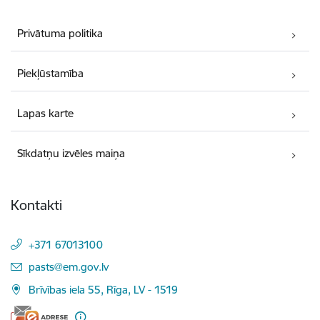
Privātuma politika
Piekļūstamība
Lapas karte
Sīkdatņu izvēles maiņa
Kontakti
+371 67013100
E-pasts:
pasts@em.gov.lv
Brīvības iela 55, Rīga, LV - 1519