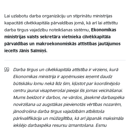
Lai uzlabotu darba organizāciju un stiprinātu ministrijas
kapacitāti cilvēkkapitāla pārvaldības jomā, kā arī lai attīstītu
darba tirgus vajadzību noteikšanas sistēmu,
Ekonomikas
ministrijas valsts sekretāra vietnieka cilvēkkapitāla
pārvaldības un makroekonomiskās attīstības jautājumos
iecelts Jānis Salmiņš.
Darba tirgus un cilvēkkapitāla attīstība ir virziens, kurā
Ekonomikas ministrija ir apņēmusies ieņemt daudz
būtiskāku lomu nekā līdz šim, kļūstot par koordinējošo
centru jaunai visaptverošai pieejai šīs jomas veicināšanai.
Mums beidzot ir darbos, ne vārdos, jāsekmē darbaspēka
novirzīšana uz augstākas pievienotās vērtības nozarēm,
jānodrošina darba tirgus vajadzībām atbilstoša
pārkvalifikācija un mūžizglītība, kā arī jāpanāk maksimāla
iekšējo darbaspēka resursu izmantošana. Esmu