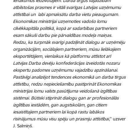
ienākumus iedzīvotājiem. Darba tirgus vajadzībām
atbilstošas prasmes ir vitāli svarīgas Latvijas uzņēmumu
attīstībai un labi apmaksātu darba vietu pieaugumam.
Ekonomikas ministrijai uzņemoties vadošo lomu
cilvēkkapitāla politikā, kopā ar sadarbības partneriem
esam sākuši darbu pie pārvaldības modeļa maiņas.
Redzu, ka turpmāk svarīgi padziļināt dialogu ar uzņēmēju
organizācijām, sociālajiem partneriem, mūsu lielākajiem
eksportētājiem, vienlaikus kā platformu attīstot arī
Latvijas Darba devēju konfederācijas izveidotās nozaru
ekspertu padomes uzņēmumu vajadzību apzināšanai.
Pastāvīgi analizējot tendences ekonomikā un darba tirgus
attīstību, redzu nepieciešamību pastiprināt Ekonomikas
ministrijas lomu valsts pasūtījuma veidošanā izglītības
sistēmai. Būtiski stiprināt dialogu gan ar profesionālās
izglītības iestādēm, gan augstskolām, gan citiem
iesaistītajiem partneriem lai kopā rastu labākos
risinājumus mūsu visu spēju un prasmju attīstībai,
” uzsver
J. Salmiņš.