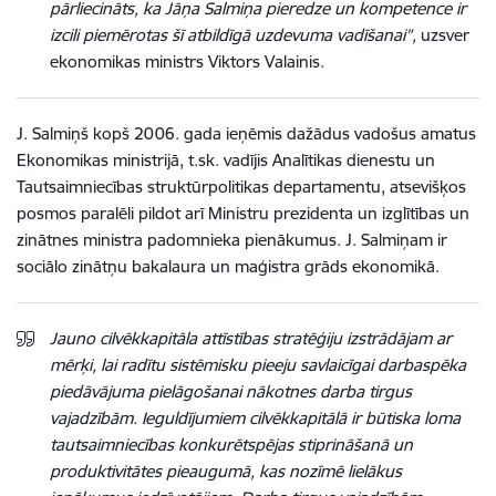
pārliecināts, ka Jāņa Salmiņa pieredze un kompetence ir
izcili piemērotas šī atbildīgā uzdevuma vadīšanai”,
uzsver
ekonomikas ministrs Viktors Valainis.
J. Salmiņš kopš 2006. gada ieņēmis dažādus vadošus amatus
Ekonomikas ministrijā, t.sk. vadījis Analītikas dienestu un
Tautsaimniecības struktūrpolitikas departamentu, atsevišķos
posmos paralēli pildot arī Ministru prezidenta un izglītības un
zinātnes ministra padomnieka pienākumus. J. Salmiņam ir
sociālo zinātņu bakalaura un maģistra grāds ekonomikā.
Jauno cilvēkkapitāla attīstības stratēģiju izstrādājam ar
mērķi, lai radītu sistēmisku pieeju savlaicīgai darbaspēka
piedāvājuma pielāgošanai nākotnes darba tirgus
vajadzībām. Ieguldījumiem cilvēkkapitālā ir būtiska loma
tautsaimniecības konkurētspējas stiprināšanā un
produktivitātes pieaugumā, kas nozīmē lielākus