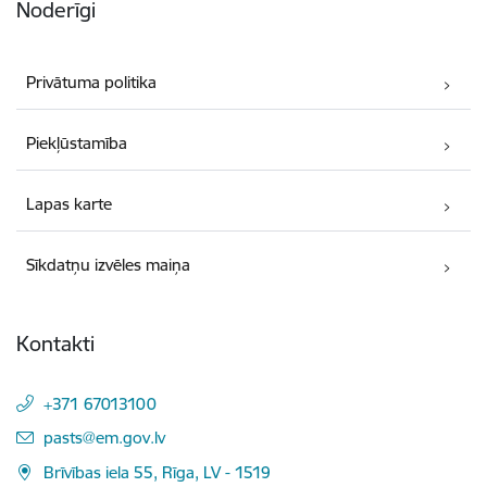
Noderīgi
Privātuma politika
Piekļūstamība
Lapas karte
Sīkdatņu izvēles maiņa
Kontakti
+371 67013100
E-pasts:
pasts@em.gov.lv
Brīvības iela 55, Rīga, LV - 1519