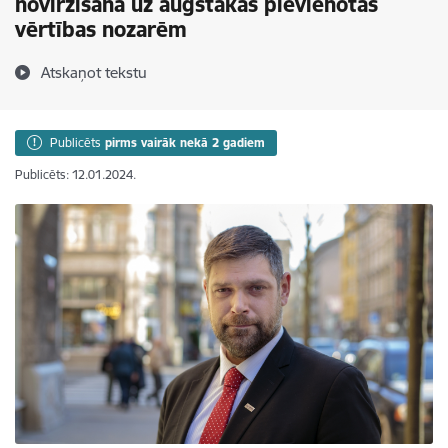
novirzīšana uz augstākas pievienotās
vērtības nozarēm
Atskaņot tekstu
Publicēts
pirms vairāk nekā 2 gadiem
Publicēts: 12.01.2024.