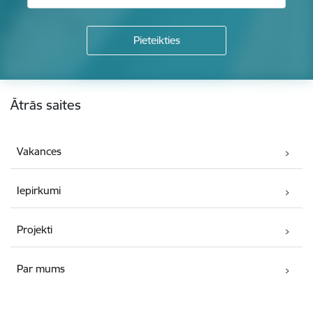
Kājene
Ātrās saites
Vakances
Iepirkumi
Projekti
Par mums