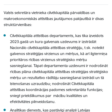
Valsts sekretāra vietnieka cilvēkkapitāla pārvaldības un
makroekonomiskās attīstības jautājumos pakļautībā ir divas
struktūrvienības:
Cilvēkkapitāla attīstības departaments, kas tika izveidots
2023.gadā un kura galvenais uzdevums ir izstrādāt
Nacionālo cilvēkkapitāla attīstības stratēģiju, t.sk. noteikt
galvenos stratēģijas virzienus un mērķus, kā arī ilgtermiņa
prioritāros rīcības virzienus stratēģisko mērķu
sasniegšanai. Tāpat departamenta uzdevumi ir nodrošināt
rīcības plāna cilvēkkapitāla attīstības stratēģijas stratēģisko
mērķu un rezultatīvo rādītāju sasniegšanai izstrādi un tā
īstenošanas uzraudzību; nodrošināt Cilvēkkapitāla
attīstības koordinācijas padomes sekretariāta funkcijas;
sniegt priekšlikumus par mācību kvalitātes un
efektivitātes pilnveidošanu.
Analītikas dienests, kas pastāvīgi analizē Latvijas