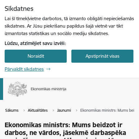
Pāriet uz lapas saturu
Sīkdatnes
Spied
lai meklētu
Enter
Lai šī tīmekļvietne darbotos, tā izmanto obligāti nepieciešamās
sīkdatnes. Ar Jūsu piekrišanu papildus šajā vietnē var tikt
izmantotas statistikas un sociālo mediju sīkdatnes.
Lūdzu, atzīmējiet savu izvēli:
Noraidīt
Apstiprināt visas
Pārvaldīt sīkdatnes
Sākums
Aktualitātes
Jaunumi
Ekonomikas ministrs: Mums beidzot
Ekonomikas ministrs: Mums beidzot ir
darbos, ne vārdos, jāsekmē darbaspēka