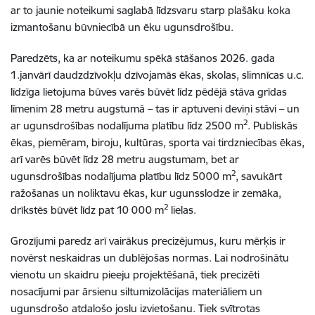
ar to jaunie noteikumi saglabā līdzsvaru starp plašāku koka
izmantošanu būvniecībā un ēku ugunsdrošību.
Paredzēts, ka ar noteikumu spēkā stāšanos 2026. gada
1.janvārī daudzdzīvokļu dzīvojamās ēkas, skolas, slimnīcas u.c.
līdzīga lietojuma būves varēs būvēt līdz pēdējā stāva grīdas
līmenim 28 metru augstumā – tas ir aptuveni deviņi stāvi – un
2
ar ugunsdrošības nodalījuma platību līdz 2500 m
. Publiskās
ēkas, piemēram, biroju, kultūras, sporta vai tirdzniecības ēkas,
arī varēs būvēt līdz 28 metru augstumam, bet ar
2
ugunsdrošības nodalījuma platību līdz 5000 m
, savukārt
ražošanas un noliktavu ēkas, kur ugunsslodze ir zemāka,
2
drīkstēs būvēt līdz pat 10 000 m
lielas.
Grozījumi paredz arī vairākus precizējumus, kuru mērķis ir
novērst neskaidras un dublējošas normas. Lai nodrošinātu
vienotu un skaidru pieeju projektēšanā, tiek precizēti
nosacījumi par ārsienu siltumizolācijas materiāliem un
ugunsdrošo atdalošo joslu izvietošanu. Tiek svītrotas