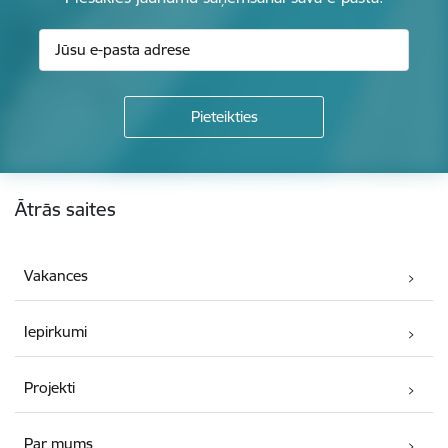
Kājene
Ātrās saites
Vakances
Iepirkumi
Projekti
Par mums