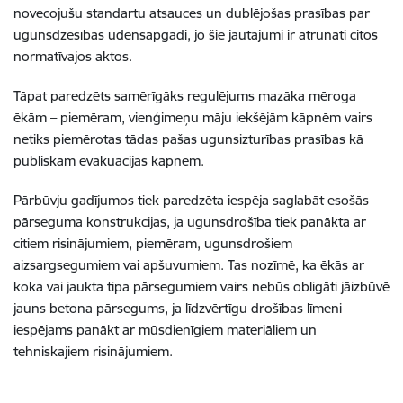
novecojušu standartu atsauces un dublējošas prasības par
ugunsdzēsības ūdensapgādi, jo šie jautājumi ir atrunāti citos
normatīvajos aktos.
Tāpat paredzēts samērīgāks regulējums mazāka mēroga
ēkām – piemēram, vienģimeņu māju iekšējām kāpnēm vairs
netiks piemērotas tādas pašas ugunsizturības prasības kā
publiskām evakuācijas kāpnēm.
Pārbūvju gadījumos tiek paredzēta iespēja saglabāt esošās
pārseguma konstrukcijas, ja ugunsdrošība tiek panākta ar
citiem risinājumiem, piemēram, ugunsdrošiem
aizsargsegumiem vai apšuvumiem. Tas nozīmē, ka ēkās ar
koka vai jaukta tipa pārsegumiem vairs nebūs obligāti jāizbūvē
jauns betona pārsegums, ja līdzvērtīgu drošības līmeni
iespējams panākt ar mūsdienīgiem materiāliem un
tehniskajiem risinājumiem.