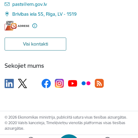
E-pasts:
pasts@em.gov.lv
Brīvības iela 55, Rīga, LV - 1519
Visi kontakti
Sekojiet mums
© 2026 Ekonomikas ministrija, publicētā satura visas tiesības aizsargātas.
© 2020 Valsts kanceleja, Tīmekļvietņu vienotās platformas visas tiesības
aizsargātas.