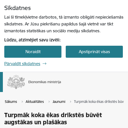
Pāriet uz lapas saturu
Sīkdatnes
Spied
lai meklētu
Enter
Lai šī tīmekļvietne darbotos, tā izmanto obligāti nepieciešamās
sīkdatnes. Ar Jūsu piekrišanu papildus šajā vietnē var tikt
izmantotas statistikas un sociālo mediju sīkdatnes.
Lūdzu, atzīmējiet savu izvēli:
Noraidīt
Apstiprināt visas
Pārvaldīt sīkdatnes
Sākums
Aktualitātes
Jaunumi
Turpmāk koka ēkas drīkstēs būvēt 
Turpmāk koka ēkas drīkstēs būvēt
augstākas un plašākas