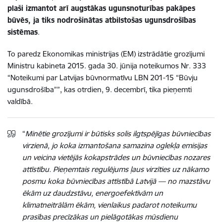
plaši izmantot arī augstākas ugunsnoturības pakāpes
būvēs, ja tiks nodrošinātas atbilstošas ugunsdrošības
sistēmas
.
To paredz Ekonomikas ministrijas (EM) izstrādātie grozījumi
Ministru kabineta 2015. gada 30. jūnija noteikumos Nr. 333
“Noteikumi par Latvijas būvnormatīvu LBN 201-15 “Būvju
ugunsdrošība””, kas otrdien, 9. decembrī, tika pieņemti
valdībā.
“
Minētie grozījumi ir būtisks solis ilgtspējīgas būvniecības
virzienā, jo koka izmantošana samazina oglekļa emisijas
un veicina vietējās kokapstrādes un būvniecības nozares
attīstību. Pieņemtais regulējums ļaus virzīties uz nākamo
posmu koka būvniecības attīstībā Latvijā — no mazstāvu
ēkām uz daudzstāvu, energoefektīvām un
klimatneitrālām ēkām, vienlaikus padarot noteikumu
prasības precīzākas un pielāgotākas mūsdienu