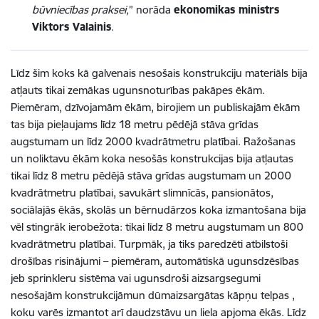
būvniecības praksei,
” norāda
ekonomikas ministrs
Viktors Valainis
.
Līdz šim koks kā galvenais nesošais konstrukciju materiāls bija
atļauts tikai zemākas ugunsnoturības pakāpes ēkām.
Piemēram, dzīvojamām ēkām, birojiem un publiskajām ēkām
tas bija pieļaujams līdz 18 metru pēdējā stāva grīdas
augstumam un līdz 2000 kvadrātmetru platībai. Ražošanas
un noliktavu ēkām koka nesošās konstrukcijas bija atļautas
tikai līdz 8 metru pēdējā stāva grīdas augstumam un 2000
kvadrātmetru platībai, savukārt slimnīcās, pansionātos,
sociālajās ēkās, skolās un bērnudārzos koka izmantošana bija
vēl stingrāk ierobežota: tikai līdz 8 metru augstumam un 800
kvadrātmetru platībai. Turpmāk, ja tiks paredzēti atbilstoši
drošības risinājumi – piemēram, automātiskā ugunsdzēsības
jeb sprinkleru sistēma vai ugunsdroši aizsargsegumi
nesošajām konstrukcijāmun dūmaizsargātas kāpņu telpas ,
koku varēs izmantot arī daudzstāvu un liela apjoma ēkās. Līdz