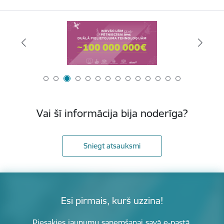
Vai šī informācija bija noderīga?
Sniegt atsauksmi
Esi pirmais, kurš uzzina!
Piesakies jaunumu saņemšanai savā e-pastā.