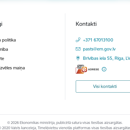
i
Kontakti
 politika
+371 67013100
E-pasts:
pasts@em.gov.lv
mība
Brīvības iela 55, Rīga, L
te
izvēles maiņa
Visi kontakti
© 2026 Ekonomikas ministrija, publicētā satura visas tiesības aizsargātas.
 2020 Valsts kanceleja, Tīmekļvietņu vienotās platformas visas tiesības aizsargāta