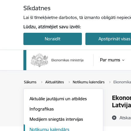
Pāriet uz lapas saturu
Sīkdatnes
Lai šī tīmekļvietne darbotos, tā izmanto obligāti nepiec
Lūdzu, atzīmējiet savu izvēli:
Noraidīt
Apstiprināt visas
Par mums
Sākums
Aktualitātes
Notikumu kalendārs
Ekonomikas 
Ekonom
Aktuālie jautājumi un atbildes
Latvij
Infografikas
Atska
Medijiem sniegtās intervijas
Notikumu kalendārs