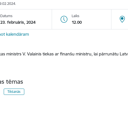
19.02.2024.
Datums
Laiks
23. februāris, 2024
12.00
not kalendāram
s ministrs V. Valainis tiekas ar finanšu ministru, lai pārrunātu Lat
tas tēmas
Tikšanās