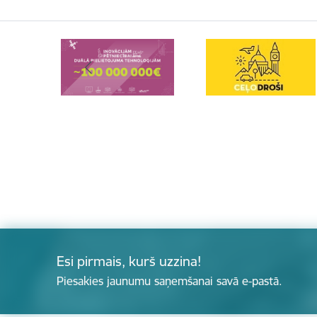
Esi pirmais, kurš uzzina!
Piesakies jaunumu saņemšanai savā e-pastā.