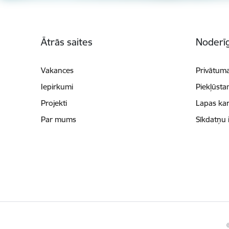
Kājene
Ātrās saites
Noderīg
Vakances
Privātuma
Iepirkumi
Piekļūsta
Projekti
Lapas kar
Par mums
Sīkdatņu 
©