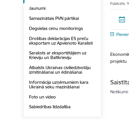
Publicēts: 
Jaunumi
Samazinātais PVN pārtikai
Degvielas cenu monitorings
Pievie
Drošības deklarācijas ES preču
eksportam uz Apvienoto Karalisti
Saraksts ar eksportētājiem uz
Ekonomika
Krieviju un Baltkrieviju
projektu
Atbalsts Ukrainas civiliedzīvotāju
izmitināšanai un ēdināšanai
Saistī
Informācija uzņēmumiem kara
Ukrainā seku mazināšanai
Notikumi:
Foto un video
Sabiedrības līdzdalība