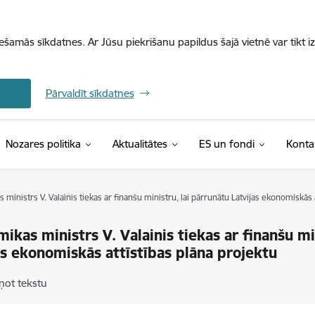
iešamās sīkdatnes. Ar Jūsu piekrišanu papildus šajā vietnē var tikt i
Pārvaldīt sīkdatnes
Nozares politika
Aktualitātes
ES un fondi
Konta
ministrs V. Valainis tiekas ar finanšu ministru, lai pārrunātu Latvijas ekonomiskās 
ikas ministrs V. Valainis tiekas ar finanšu mi
as ekonomiskās attīstības plāna projektu
ņot tekstu