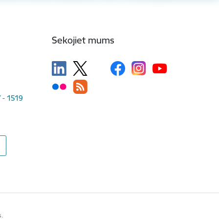
Sekojiet mums
V - 1519
s.