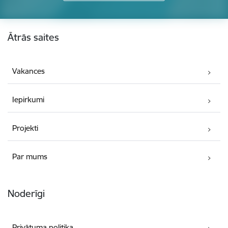
Kājene
Ātrās saites
Vakances
Iepirkumi
Projekti
Par mums
Noderīgi
Privātuma politika