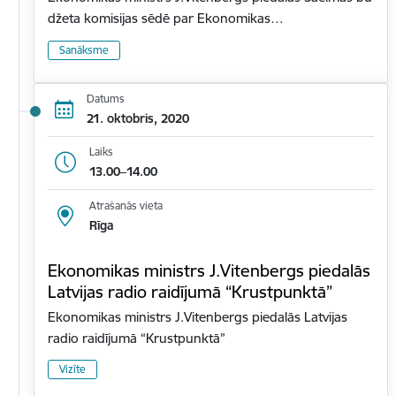
džeta komisijas sēdē par Ekonomikas…
Sanāksme
Datums
21. oktobris, 2020
Laiks
13.00–14.00
Atrašanās vieta
Rīga
Ekonomikas ministrs J.Vitenbergs piedalās
Latvijas radio raidījumā “Krustpunktā”
Ekonomikas ministrs J.Vitenbergs piedalās Latvijas
radio raidījumā “Krustpunktā”
Vizīte