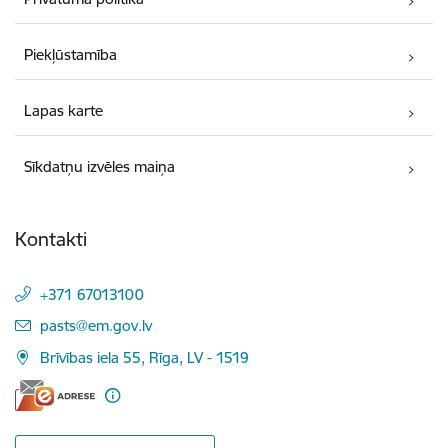
Piekļūstamība
Lapas karte
Sīkdatņu izvēles maiņa
Kontakti
+371 67013100
E-pasts:
pasts@em.gov.lv
Brīvības iela 55, Rīga, LV - 1519