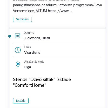
paaugstināšanas pasākumu atbalsta programma/ Ieva
Vērzemniece, ALTUM https://www…
Seminārs
Datums
3. oktobris, 2020
Laiks
Visu dienu
Atrašanās vieta
Rīga
Stends "Dzīvo siltāk" izstādē
"ComfortHome"
Izstāde