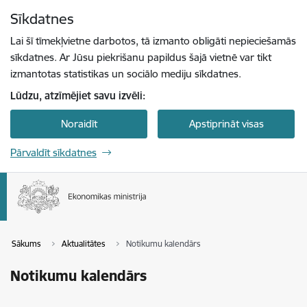
Pāriet uz lapas saturu
Sīkdatnes
Spied
lai meklētu
Enter
Lai šī tīmekļvietne darbotos, tā izmanto obligāti nepieciešamās
sīkdatnes. Ar Jūsu piekrišanu papildus šajā vietnē var tikt
izmantotas statistikas un sociālo mediju sīkdatnes.
Lūdzu, atzīmējiet savu izvēli:
Noraidīt
Apstiprināt visas
Pārvaldīt sīkdatnes
Sākums
Aktualitātes
Notikumu kalendārs
Notikumu kalendārs