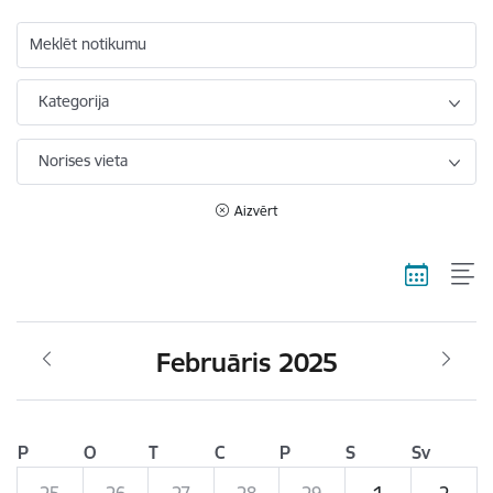
Meklēt notikumu
Kategorija
Norises vieta
Aizvērt
Februāris 2025
P
O
T
C
P
S
Sv
25
26
27
28
29
1
2