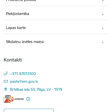
Piekļūstamība
Lapas karte
Sīkdatņu izvēles maiņa
Kontakti
+371 67013100
E-pasts:
pasts@em.gov.lv
Brīvības iela 55, Rīga, LV - 1519