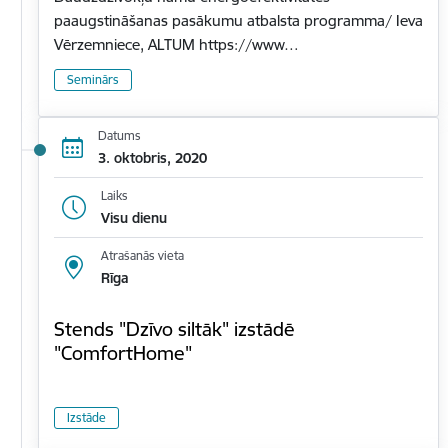
paaugstināšanas pasākumu atbalsta programma/ Ieva
Vērzemniece, ALTUM https://www…
Seminārs
Datums
3. oktobris, 2020
Laiks
Visu dienu
Atrašanās vieta
Rīga
Stends "Dzīvo siltāk" izstādē
"ComfortHome"
Izstāde