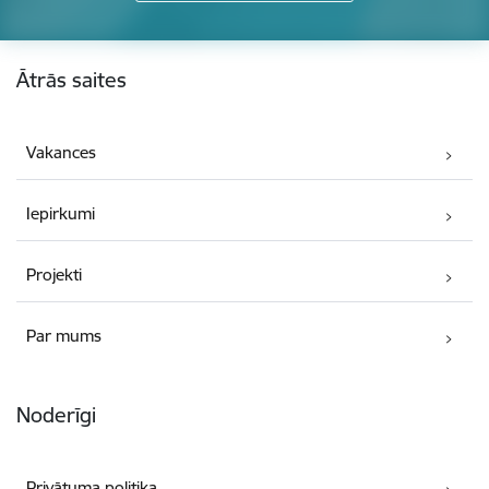
Kājene
Ātrās saites
Vakances
Iepirkumi
Projekti
Par mums
Noderīgi
Privātuma politika