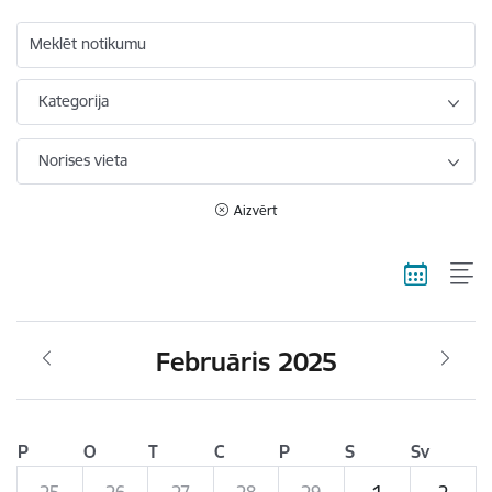
Meklēt notikumu
Kategorija
Norises vieta
Aizvērt
Februāris 2025
P
O
T
C
P
S
Sv
25
26
27
28
29
1
2