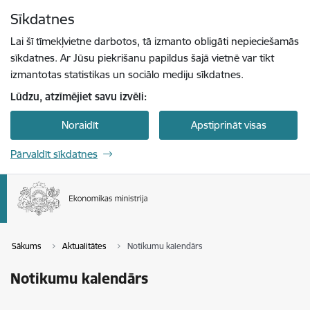
Pāriet uz lapas saturu
Sīkdatnes
Spied
lai meklētu
Enter
Lai šī tīmekļvietne darbotos, tā izmanto obligāti nepieciešamās
sīkdatnes. Ar Jūsu piekrišanu papildus šajā vietnē var tikt
izmantotas statistikas un sociālo mediju sīkdatnes.
Lūdzu, atzīmējiet savu izvēli:
Noraidīt
Apstiprināt visas
Pārvaldīt sīkdatnes
Sākums
Aktualitātes
Notikumu kalendārs
Notikumu kalendārs