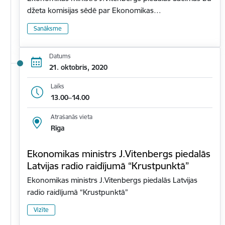
džeta komisijas sēdē par Ekonomikas…
Sanāksme
Datums
21. oktobris, 2020
Laiks
13.00–14.00
Atrašanās vieta
Rīga
Ekonomikas ministrs J.Vitenbergs piedalās
Latvijas radio raidījumā “Krustpunktā”
Ekonomikas ministrs J.Vitenbergs piedalās Latvijas
radio raidījumā “Krustpunktā”
Vizīte