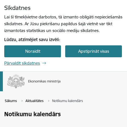
Pāriet uz lapas saturu
Sīkdatnes
Spied
lai meklētu
Enter
Lai šī tīmekļvietne darbotos, tā izmanto obligāti nepieciešamās
sīkdatnes. Ar Jūsu piekrišanu papildus šajā vietnē var tikt
izmantotas statistikas un sociālo mediju sīkdatnes.
Lūdzu, atzīmējiet savu izvēli:
Noraidīt
Apstiprināt visas
Pārvaldīt sīkdatnes
Sākums
Aktualitātes
Notikumu kalendārs
Notikumu kalendārs