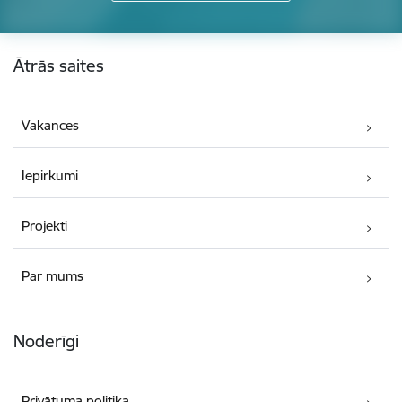
Kājene
Ātrās saites
Vakances
Iepirkumi
Projekti
Par mums
Noderīgi
Privātuma politika