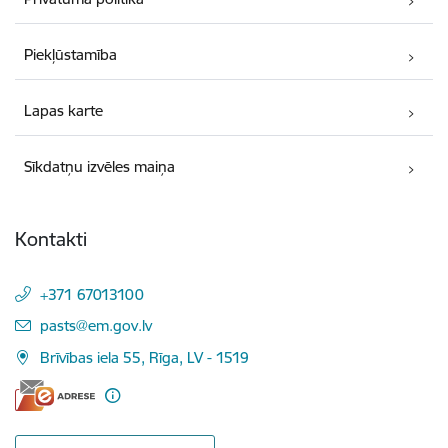
Piekļūstamība
Lapas karte
Sīkdatņu izvēles maiņa
Kontakti
+371 67013100
E-pasts:
pasts@em.gov.lv
Brīvības iela 55, Rīga, LV - 1519