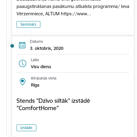
paaugstināšanas pasākumu atbalsta programma/ Ieva
Vērzemniece, ALTUM https://www…
Seminārs
Datums
3. oktobris, 2020
Laiks
Visu dienu
Atrašanās vieta
Rīga
Stends "Dzīvo siltāk" izstādē
"ComfortHome"
Izstāde