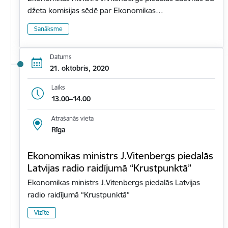
džeta komisijas sēdē par Ekonomikas…
Sanāksme
Datums
21. oktobris, 2020
Laiks
13.00–14.00
Atrašanās vieta
Rīga
Ekonomikas ministrs J.Vitenbergs piedalās
Latvijas radio raidījumā “Krustpunktā”
Ekonomikas ministrs J.Vitenbergs piedalās Latvijas
radio raidījumā “Krustpunktā”
Vizīte