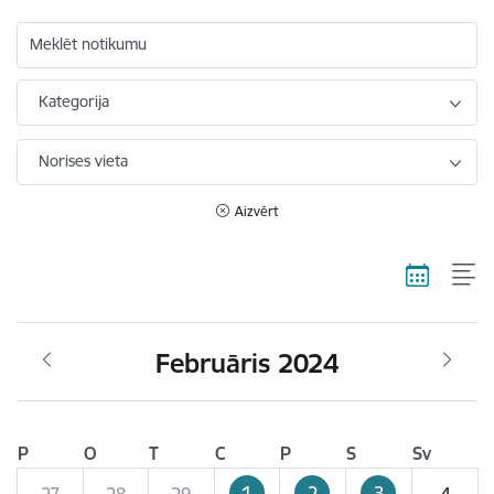
Meklēt notikumu
Kategorija
Norises vieta
Aizvērt
Februāris 2024
P
O
T
C
P
S
Sv
1
2
3
27
28
29
4