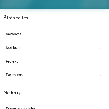
Kājene
Ātrās saites
Vakances
Iepirkumi
Projekti
Par mums
Noderīgi
Privātuma politika