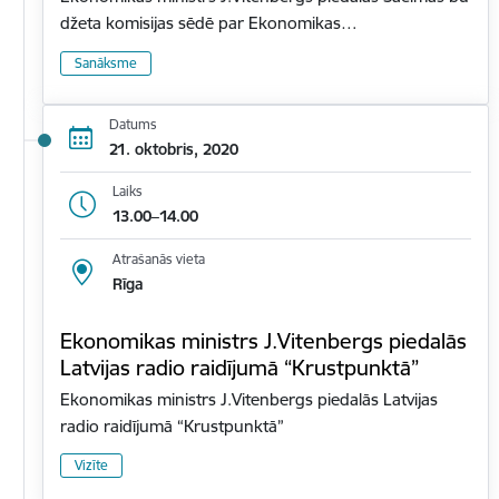
džeta komisijas sēdē par Ekonomikas…
Sanāksme
Datums
21. oktobris, 2020
Laiks
13.00–14.00
Atrašanās vieta
Rīga
Ekonomikas ministrs J.Vitenbergs piedalās
Latvijas radio raidījumā “Krustpunktā”
Ekonomikas ministrs J.Vitenbergs piedalās Latvijas
radio raidījumā “Krustpunktā”
Vizīte