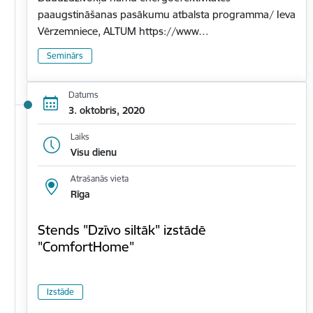
paaugstināšanas pasākumu atbalsta programma/ Ieva
Vērzemniece, ALTUM https://www…
Seminārs
Datums
3. oktobris, 2020
Laiks
Visu dienu
Atrašanās vieta
Rīga
Stends "Dzīvo siltāk" izstādē
"ComfortHome"
Izstāde