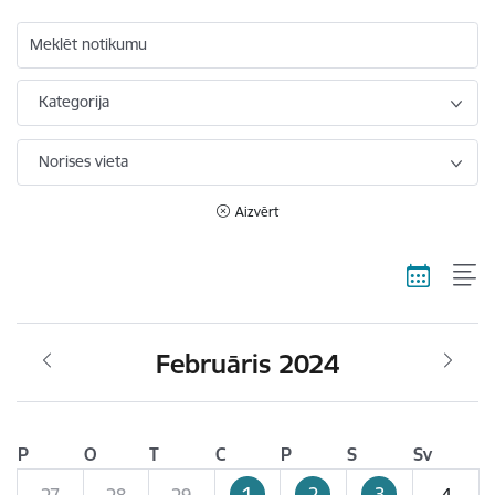
Meklēt notikumu
Kategorija
Norises vieta
Aizvērt
Februāris 2024
P
O
T
C
P
S
Sv
1
2
3
27
28
29
4