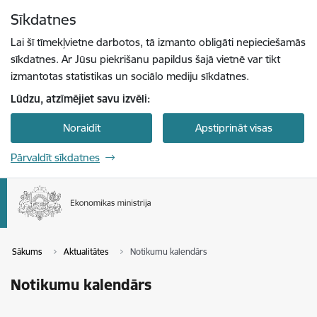
Pāriet uz lapas saturu
Sīkdatnes
Spied
lai meklētu
Enter
Lai šī tīmekļvietne darbotos, tā izmanto obligāti nepieciešamās
sīkdatnes. Ar Jūsu piekrišanu papildus šajā vietnē var tikt
izmantotas statistikas un sociālo mediju sīkdatnes.
Lūdzu, atzīmējiet savu izvēli:
Noraidīt
Apstiprināt visas
Pārvaldīt sīkdatnes
Sākums
Aktualitātes
Notikumu kalendārs
Notikumu kalendārs