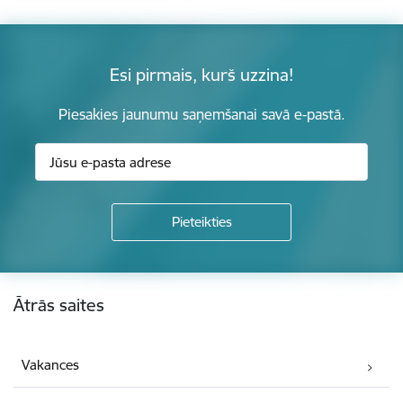
Esi pirmais, kurš uzzina!
Piesakies jaunumu saņemšanai savā e-pastā.
Kājene
Ātrās saites
Vakances