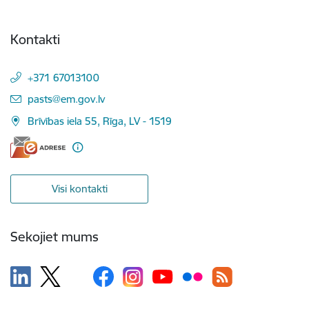
Kontakti
+371 67013100
E-pasts:
pasts@em.gov.lv
Brīvības iela 55, Rīga, LV - 1519
Visi kontakti
Sekojiet mums