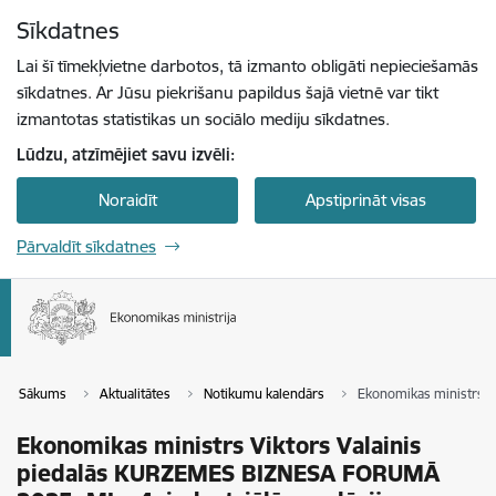
Pāriet uz lapas saturu
Sīkdatnes
Spied
lai meklētu
Enter
Lai šī tīmekļvietne darbotos, tā izmanto obligāti nepieciešamās
sīkdatnes. Ar Jūsu piekrišanu papildus šajā vietnē var tikt
izmantotas statistikas un sociālo mediju sīkdatnes.
Lūdzu, atzīmējiet savu izvēli:
Noraidīt
Apstiprināt visas
Pārvaldīt sīkdatnes
Sākums
Aktualitātes
Notikumu kalendārs
Ekonomikas ministrs V
Ekonomikas ministrs Viktors Valainis
piedalās KURZEMES BIZNESA FORUMĀ