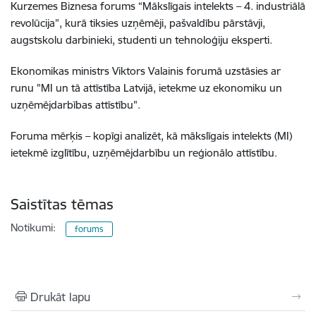
Kurzemes Biznesa forums “Mākslīgais intelekts – 4. industriālā
revolūcija”, kurā tiksies uzņēmēji, pašvaldību pārstāvji,
augstskolu darbinieki, studenti un tehnoloģiju eksperti.
Ekonomikas ministrs Viktors Valainis forumā uzstāsies ar
runu "MI un tā attīstība Latvijā, ietekme uz ekonomiku un
uzņēmējdarbības attīstību".
Foruma mērķis – kopīgi analizēt, kā mākslīgais intelekts (MI)
ietekmē izglītību, uzņēmējdarbību un reģionālo attīstību.
Saistītas tēmas
Notikumi:
forums
Drukāt lapu