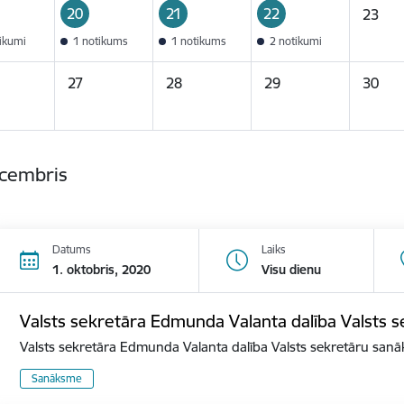
20
21
22
23
tikumi
1 notikums
1 notikums
2 notikumi
27
28
29
30
ecembris
Datums
Laiks
1. oktobris, 2020
Visu dienu
Valsts sekretāra Edmunda Valanta dalība Valsts
Valsts sekretāra Edmunda Valanta dalība Valsts sekretāru san
Sanāksme