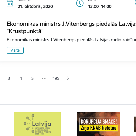
21. oktobris, 2020
13.00–14.00
Ekonomikas ministrs J.Vitenbergs piedalās Latvija
“Krustpunktā”
Ekonomikas ministrs J.Vitenbergs piedalās Latvijas radio raidī
Vizīte
ana
…
3
4
5
195
jā lapa
pa
Lapa
Lapa
Lapa