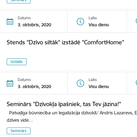
Datums
Laiks
3. oktobris, 2020
Visu dienu
Stends "Dzīvo siltāk" izstādē "ComfortHome"
Izstāde
Datums
Laiks
3. oktobris, 2020
Visu dienu
Seminārs "Dzīvokļa īpašniek, tas Tev jāzina!"
Patvaļīga būvniecība un legalizācija dzīvoklī/ Andris Lazarevs, E
dzīves vide…
Seminārs