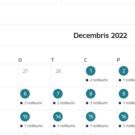
Decembris 2022
O
T
C
P
1
2
27
28
2 notikumi
1 noti
6
7
8
9
2 notikumi
2 notikumi
3 notikumi
1 noti
13
14
15
16
1 notikums
1 notikums
1 notikums
1 noti