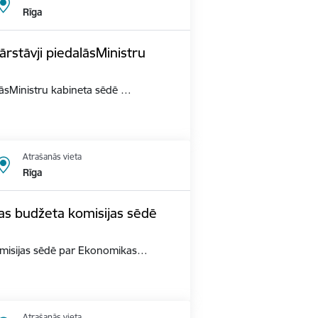
Rīga
ārstāvji piedalāsMinistru
alāsMinistru kabineta sēdē …
Atrašanās vieta
Rīga
as budžeta komisijas sēdē
omisijas sēdē par Ekonomikas…
Atrašanās vieta