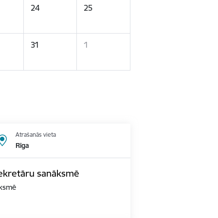
24
25
31
1
Atrašanās vieta
Rīga
 sekretāru sanāksmē
āksmē