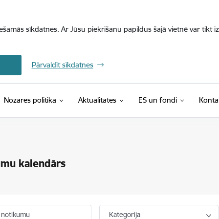
iešamās sīkdatnes. Ar Jūsu piekrišanu papildus šajā vietnē var tikt i
Pārvaldīt sīkdatnes
Nozares politika
Aktualitātes
ES un fondi
Konta
umu kalendārs
 notikumu
Kategorija