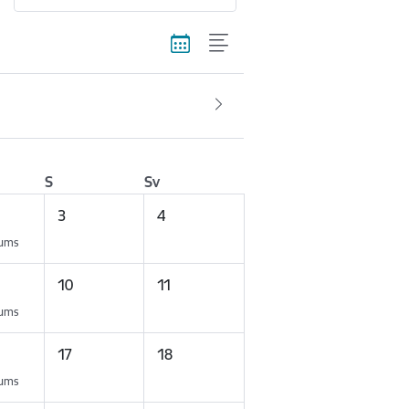
S
Sv
3
4
kums
10
11
kums
17
18
kums