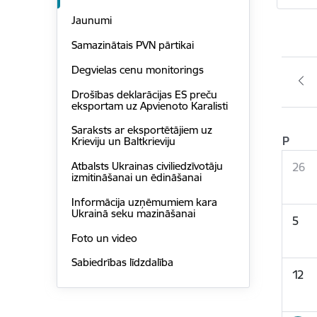
Jaunumi
Samazinātais PVN pārtikai
Degvielas cenu monitorings
Drošības deklarācijas ES preču
eksportam uz Apvienoto Karalisti
Saraksts ar eksportētājiem uz
P
Krieviju un Baltkrieviju
Atbalsts Ukrainas civiliedzīvotāju
26
izmitināšanai un ēdināšanai
Informācija uzņēmumiem kara
Ukrainā seku mazināšanai
5
Foto un video
Sabiedrības līdzdalība
12