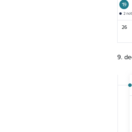
19
2 no
26
9. d