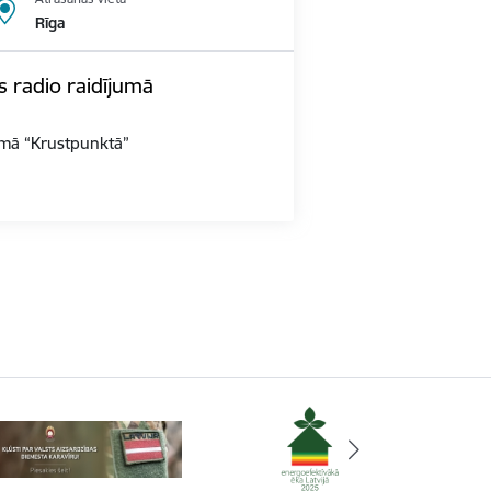
Rīga
s radio raidījumā
jumā “Krustpunktā”