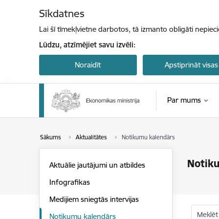
Pāriet uz lapas saturu
Sīkdatnes
Lai šī tīmekļvietne darbotos, tā izmanto obligāti nepiec
Lūdzu, atzīmējiet savu izvēli:
Noraidīt
Apstiprināt visas
Par mums
Sākums
Aktualitātes
Notikumu kalendārs
Notik
Aktuālie jautājumi un atbildes
Infografikas
Medijiem sniegtās intervijas
Meklēt
Notikumu kalendārs